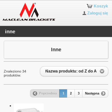
Koszyk
Zaloguj się
inne
Inne
Nazwa produktu: od Z do A
Znaleziono 34
produktów.
Poprzednia
1
2
3
Następna