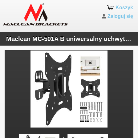
Koszyk
Zaloguj się
Maclean MC-501A B uniwersalny uchwyt do telewizora lub monitora 23-50 cali, 30kg, max. vesa 200x200