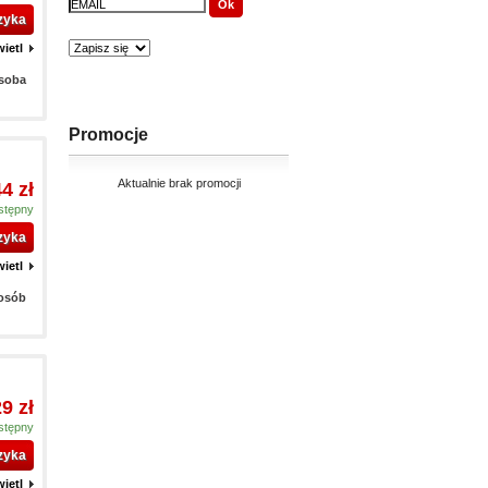
zyka
ietl
osoba
Promocje
Aktualnie brak promocji
44 zł
stępny
zyka
ietl
 osób
29 zł
stępny
zyka
ietl