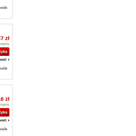
 osób
7 zł
stępny
zyka
ietl
 osób
6 zł
stępny
zyka
ietl
 osób