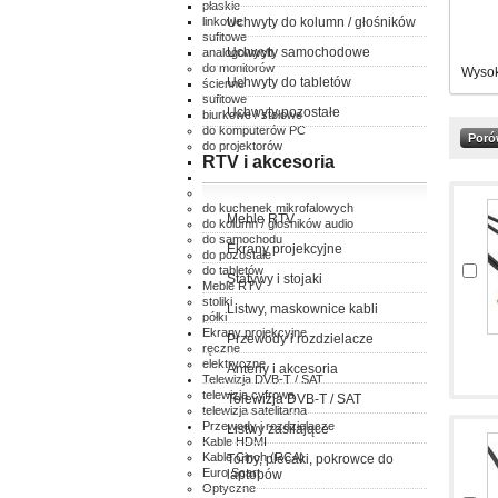
płaskie
linkowe
Uchwyty do kolumn / głośników
sufitowe
Uchwyty samochodowe
analogowych
do monitorów
Wysok
Uchwyty do tabletów
ścienne
sufitowe
Uchwyty pozostałe
biurkowe / stołowe
do komputerów PC
do projektorów
RTV i akcesoria
ścienne
sufitowe
do klimatyzatorów
do kuchenek mikrofalowych
Meble RTV
do kolumn / głośników audio
do samochodu
Ekrany projekcyjne
do pozostałe
do tabletów
Statywy i stojaki
Meble RTV
stoliki
Listwy, maskownice kabli
półki
Ekrany projekcyjne
Przewody i rozdzielacze
ręczne
elektryczne
Anteny i akcesoria
Telewizja DVB-T / SAT
telewizja cyfrowa
Telewizja DVB-T / SAT
telewizja satelitarna
Przewody i rozdzielacze
Listwy zasilające
Kable HDMI
Kable Cinch (RCA)
Torby, plecaki, pokrowce do
Euro Scart
laptopów
Optyczne