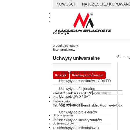
NOWOŚCI
NAJCZĘŚCIEJ KUPOWAN
Kontakt
Mapa strony
Koszyk
produkt
jest pusty
Brak produktów
Strona 
Uchwyty uniwersalne
0,00 zł
Dostawa
0,00 zł
Razem
Uchwyty TV LCD / LED
Koszyk
Realizuj zamówienie
Uchwyty do monitorów LCD/LED
Uchwyty profesjonalne
ZNAJDŹ UCHWYT DO TV
Uchwyty DVD / SAT
Koszyk:
(pusty)
Twoje konto
Uchwyty do PC
Tel.:
(32) 739 00 85
E-mail:
sklep@uchwytylcd.com.p
Uchwyty do projektorów
Strona główna
Uchwyty
Uchwyty do klimatyzatorów
do telewizorów
z ramieniem
Uchwyty do mikrofalówek