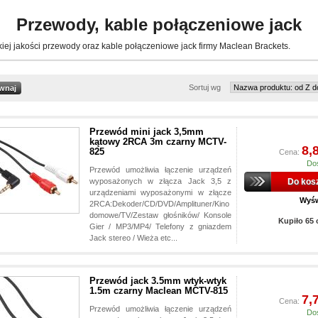
Przewody, kable połączeniowe jack
iej jakości przewody oraz kable połączeniowe jack firmy Maclean Brackets.
Sortuj wg
Przewód mini jack 3,5mm
kątowy 2RCA 3m czarny MCTV-
8,
825
Cena:
Do
Przewód umożliwia łączenie urządzeń
wyposażonych w złącza Jack 3,5 z
Do kos
urządzeniami wyposażonymi w złącze
Wyśw
2RCA:Dekoder/CD/DVD/Amplituner/Kino
domowe/TV/Zestaw głośników/ Konsole
Kupiło 65
Gier / MP3/MP4/ Telefony z gniazdem
Jack stereo / Wieża etc...
Przewód jack 3.5mm wtyk-wtyk
1.5m czarny Maclean MCTV-815
7,
Cena:
Przewód umożliwia łączenie urządzeń
Do