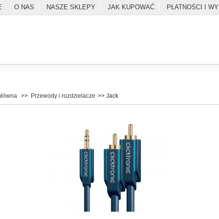
E
O NAS
NASZE SKLEPY
JAK KUPOWAĆ
PŁATNOŚCI I W
główna
>>
Przewody i rozdzielacze
>>
Jack
SZUKAJ
l
Zaloguj
Do kasy
Kontakt