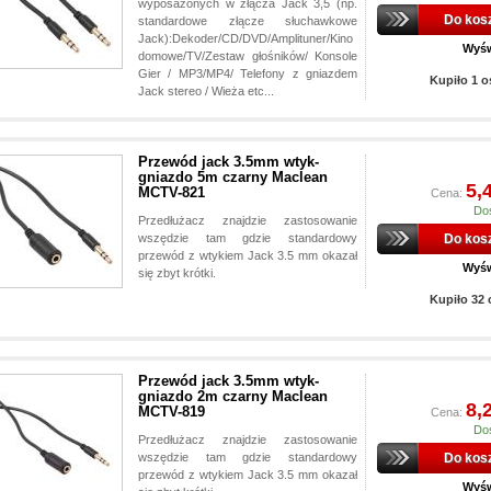
wyposażonych w złącza Jack 3,5 (np.
Do kos
standardowe złącze słuchawkowe
Jack):Dekoder/CD/DVD/Amplituner/Kino
Wyśw
domowe/TV/Zestaw głośników/ Konsole
Gier / MP3/MP4/ Telefony z gniazdem
Kupiło 1 
Jack stereo / Wieża etc...
Przewód jack 3.5mm wtyk-
gniazdo 5m czarny Maclean
5,
MCTV-821
Cena:
Do
Przedłużacz znajdzie zastosowanie
wszędzie tam gdzie standardowy
Do kos
przewód z wtykiem Jack 3.5 mm okazał
Wyśw
się zbyt krótki.
Kupiło 32
Przewód jack 3.5mm wtyk-
gniazdo 2m czarny Maclean
8,
MCTV-819
Cena:
Do
Przedłużacz znajdzie zastosowanie
wszędzie tam gdzie standardowy
Do kos
przewód z wtykiem Jack 3.5 mm okazał
Wyśw