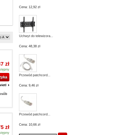
Cena:
12,92 zł
Uchwyt do telewizora...
Cena:
48,38 zł
87 zł
stępny
Przewód patchcord...
zyka
ietl
Cena:
9,46 zł
 osób
Przewód patchcord...
Cena:
10,66 zł
75 zł
stępny