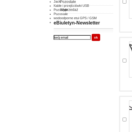
Jack
Pozostałe
Kable i przejściówki USB
Wyprzedaż
Pozostałe
Pozostałe
wodoodporne etui GPS / GSM
inne
eBiuletyn-Newsletter