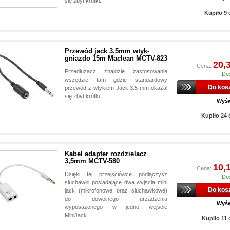
się zbyt krótki.
Kupiło 9
Przewód jack 3.5mm wtyk-
gniazdo 15m Maclean MCTV-823
20,3
Cena:
Przedłużacz znajdzie zastosowanie
Do
wszędzie tam gdzie standardowy
Do kos
przewód z wtykiem Jack 3.5 mm okazał
się zbyt krótki.
Wyśw
Kupiło 24
Kabel adapter rozdzielacz
3,5mm MCTV-580
10,1
Cena:
Dzięki tej przejściówce podłączysz
Do
słuchawki posiadające dwa wyjścia mini
Do kos
jack (mikrofonowe oraz słuchawkowe)
do dowolnego urządzenia
Wyśw
wyposażonego w jedno wejście
MiniJack.
Kupiło 11