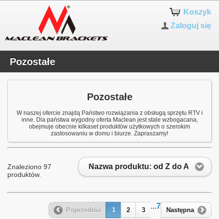
Koszyk
Zaloguj się
Pozostałe
Pozostałe
W naszej ofercie znajdą Państwo rozwiązania z obsługą sprzętu RTV i
inne. Dla państwa wygodny oferta Maclean jest stale wzbogacana,
obejmuje obecnie kilkaset produktów użytkowych o szerokim
zastosowaniu w domu i biurze. Zapraszamy!
Nazwa produktu: od Z do A
Znaleziono 97
produktów.
...
7
Poprzednia
1
2
3
Następna