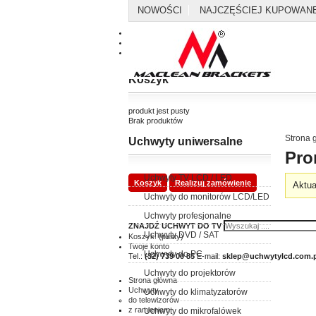
NOWOŚCI
NAJCZĘŚCIEJ KUPOWAN
Kontakt
Mapa strony
Koszyk
produkt
jest pusty
Brak produktów
Strona 
Uchwyty uniwersalne
0,00 zł
Dostawa
Pro
0,00 zł
Razem
Uchwyty TV LCD / LED
Koszyk
Realizuj zamówienie
Aktua
Uchwyty do monitorów LCD/LED
Uchwyty profesjonalne
ZNAJDŹ UCHWYT DO TV
Uchwyty DVD / SAT
Koszyk:
(pusty)
Twoje konto
Uchwyty do PC
Tel.:
(32) 739 00 85
E-mail:
sklep@uchwytylcd.com.p
Uchwyty do projektorów
Strona główna
Uchwyty
Uchwyty do klimatyzatorów
do telewizorów
z ramieniem
Uchwyty do mikrofalówek