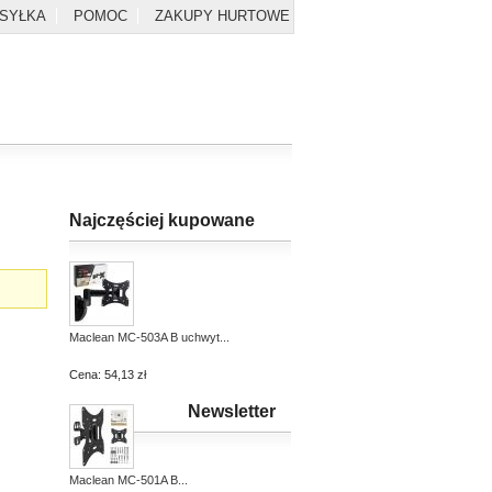
YSYŁKA
POMOC
ZAKUPY HURTOWE
Najczęściej kupowane
Maclean MC-503A B uchwyt...
Cena:
54,13 zł
Newsletter
Maclean MC-501A B...