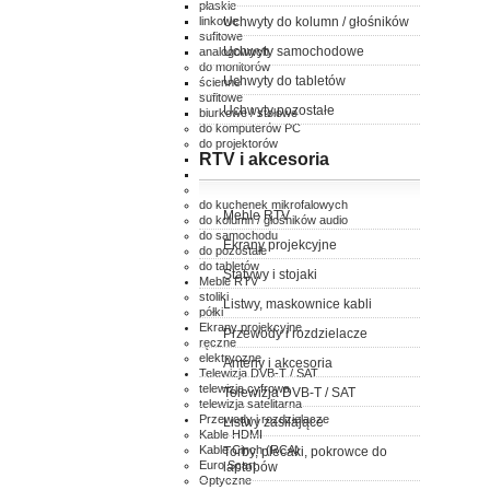
płaskie
linkowe
Uchwyty do kolumn / głośników
sufitowe
Uchwyty samochodowe
analogowych
do monitorów
Uchwyty do tabletów
ścienne
sufitowe
Uchwyty pozostałe
biurkowe / stołowe
do komputerów PC
do projektorów
RTV i akcesoria
ścienne
sufitowe
do klimatyzatorów
do kuchenek mikrofalowych
Meble RTV
do kolumn / głośników audio
do samochodu
Ekrany projekcyjne
do pozostałe
do tabletów
Statywy i stojaki
Meble RTV
stoliki
Listwy, maskownice kabli
półki
Ekrany projekcyjne
Przewody i rozdzielacze
ręczne
elektryczne
Anteny i akcesoria
Telewizja DVB-T / SAT
telewizja cyfrowa
Telewizja DVB-T / SAT
telewizja satelitarna
Przewody i rozdzielacze
Listwy zasilające
Kable HDMI
Kable Cinch (RCA)
Torby, plecaki, pokrowce do
Euro Scart
laptopów
Optyczne