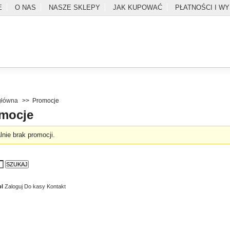
E
O NAS
NASZE SKLEPY
JAK KUPOWAĆ
PŁATNOŚCI I W
główna
>>
Promocje
mocje
lnie brak promocji.
SZUKAJ
l
Zaloguj
Do kasy
Kontakt