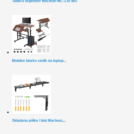
Tablica organizer Maclean MC-130 WD
Mobilne biurko stolik na laptop...
Składana półka / blat Maclean,...