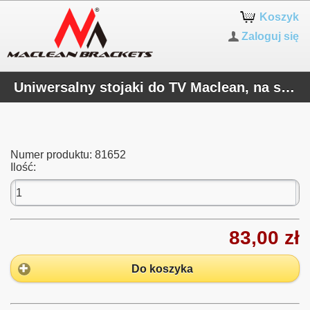
Koszyk
Zaloguj się
Uniwersalny stojaki do TV Maclean, na szafkę RTV, podstawka, max. 40kg, max. VESA 400x400, dla TV 32-65", MC-450
Numer produktu:
81652
Ilość:
83,00 zł
Do koszyka