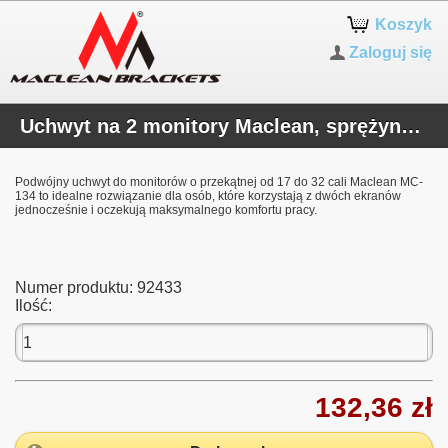
Koszyk
Zaloguj się
Uchwyt na 2 monitory Maclean, sprężyna gazowa, 17"-32", 2-10kg, czarny, MC-134
Podwójny uchwyt do monitorów o przekątnej od 17 do 32 cali Maclean MC-
134 to idealne rozwiązanie dla osób, które korzystają z dwóch ekranów
jednocześnie i oczekują maksymalnego komfortu pracy.
Numer produktu:
92433
Ilość:
132,36 zł