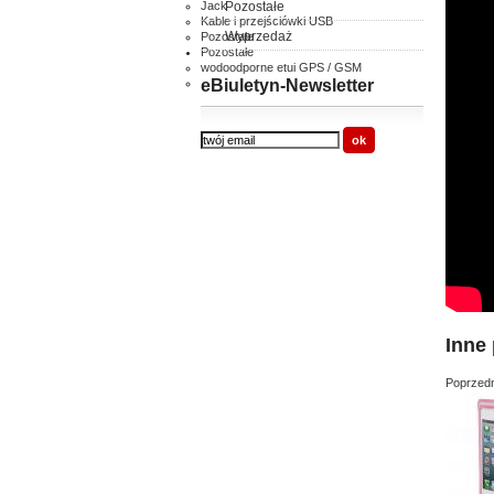
Jack
Pozostałe
Kable i przejściówki USB
Wyprzedaż
Pozostałe
Pozostałe
wodoodporne etui GPS / GSM
inne
eBiuletyn-Newsletter
Inne 
Poprzedn