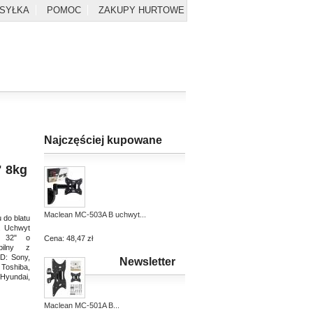
YSYŁKA
POMOC
ZAKUPY HURTOWE
Najczęściej kupowane
" 8kg
Maclean MC-503A B uchwyt...
 do blatu
D. Uchwyt
- 32" o
Cena:
48,47 zł
bilny z
D: Sony,
Newsletter
 Toshiba,
 Hyundai,
Maclean MC-501A B...