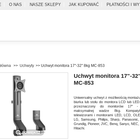
E
O NAS
NASZE SKLEPY
JAK KUPOWAĆ
PŁATNOŚCI I W
główna
>>
Uchwyty
>>
Uchwyt monitora 17"-32" 8kg MC-853
Uchwyt monitora 17"-32
MC-853
Uniwersalny uchwyt z możliwością montażu
SZUKAJ
biurka lub stołu do monitora LCD lub LE
przeznaczony do monitorów 17" 
maksymalnej wadze 8kg. Kompaty
l
Zaloguj
Do kasy
Kontakt
telewizorami i monitorami LED, LCD, OLE
LG, Samsung, Philips, Sharp, Panasonic,
Grundig, Pioneer, JVC, Benq, Sanyo, NEC,
Hitachi.
POWIĘKSZ