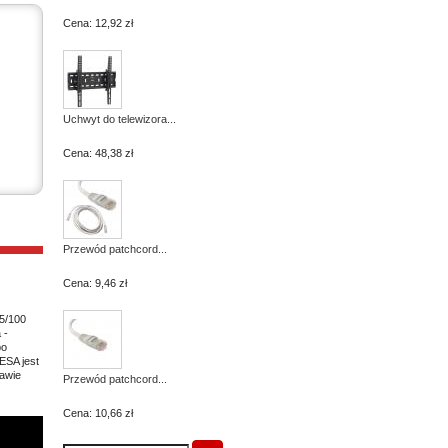
Cena:
12,92 zł
Uchwyt do telewizora...
Cena:
48,38 zł
Przewód patchcord...
Cena:
9,46 zł
5/100
 -
po
ESA jest
awie
Przewód patchcord...
Cena:
10,66 zł