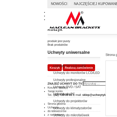
NOWOŚCI
NAJCZĘŚCIEJ KUPOWAN
Kontakt
Mapa strony
Koszyk
produkt
jest pusty
Brak produktów
Uchwyty uniwersalne
0,00 zł
Dostawa
Strona 
0,00 zł
Razem
Uchwyty TV LCD / LED
Koszyk
Realizuj zamówienie
Uchwyty do monitorów LCD/LED
Uchwyty profesjonalne
ZNAJDŹ UCHWYT DO TV
Uchwyty DVD / SAT
Koszyk:
(pusty)
Twoje konto
Uchwyty do PC
Tel.:
(32) 739 00 85
E-mail:
sklep@uchwytylcd.com.p
Uchwyty do projektorów
Strona główna
Uchwyty
Uchwyty do klimatyzatorów
do telewizorów
z ramieniem
Uchwyty do mikrofalówek