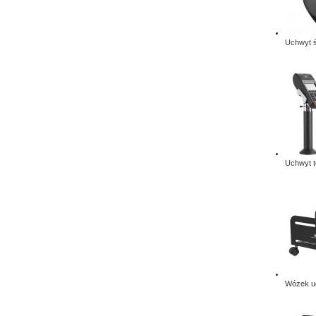
Uchwyt ś
Uchwyt t
Wózek uc