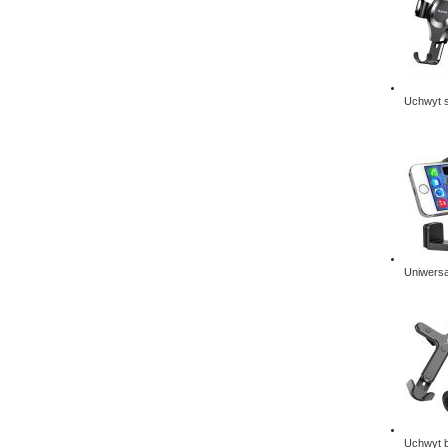
Uchwyt 
Uniwersa
Uchwyt b