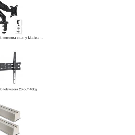
o monitora czarny Maclean...
o telewizora 26-55" 40kg...