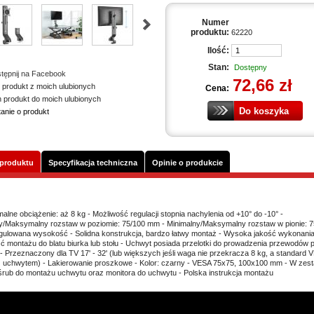
Numer
produktu:
62220
Ilość:
Stan:
Dostępny
tępnij na Facebook
72,66 zł
 produkt z moich ulubionych
Cena:
n produkt do moich ulubionych
tanie o produkt
 produktu
Specyfikacja techniczna
Opinie o produkcie
alne obciążenie: aż 8 kg - Możliwość regulacji stopnia nachylenia od +10° do -10° -
y/Maksymalny rozstaw w poziomie: 75/100 mm - Minimalny/Maksymalny rozstaw w pionie: 7
ulowana wysokość - Solidna konstrukcja, bardzo łatwy montaż - Wysoka jakość wykonania
ć montażu do blatu biurka lub stołu - Uchwyt posiada przelotki do prowadzenia przewodów 
 - Przeznaczony dla TV 17' - 32' (lub większych jeśli waga nie przekracza 8 kg, a standard V
 uchwytem) - Lakierowanie proszkowe - Kolor: czarny - VESA 75x75, 100x100 mm - W zest
śrub do montażu uchwytu oraz monitora do uchwytu - Polska instrukcja montażu