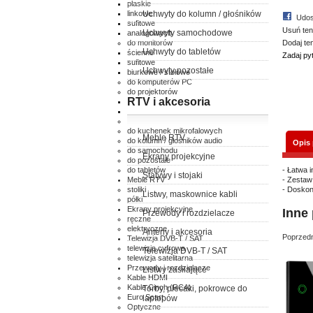
płaskie
linkowe
Uchwyty do kolumn / głośników
Udos
sufitowe
Usuń ten
Uchwyty samochodowe
analogowych
do monitorów
Dodaj te
Uchwyty do tabletów
ścienne
Zadaj py
sufitowe
Uchwyty pozostałe
biurkowe / stołowe
do komputerów PC
do projektorów
RTV i akcesoria
ścienne
sufitowe
do klimatyzatorów
do kuchenek mikrofalowych
Meble RTV
do kolumn / głośników audio
Opis
do samochodu
Ekrany projekcyjne
do pozostałe
do tabletów
- Łatwa 
Statywy i stojaki
Meble RTV
- Zestaw
stoliki
- Doskon
Listwy, maskownice kabli
półki
Ekrany projekcyjne
Inne 
Przewody i rozdzielacze
ręczne
elektryczne
Anteny i akcesoria
Poprzedn
Telewizja DVB-T / SAT
telewizja cyfrowa
Telewizja DVB-T / SAT
telewizja satelitarna
Przewody i rozdzielacze
Listwy zasilające
Kable HDMI
Kable Cinch (RCA)
Torby, plecaki, pokrowce do
Euro Scart
laptopów
Optyczne