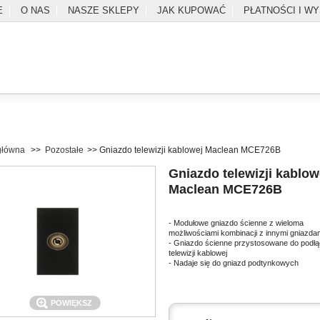
E
O NAS
NASZE SKLEPY
JAK KUPOWAĆ
PŁATNOŚCI I W
główna
>>
Pozostałe
>>
Gniazdo telewizji kablowej Maclean MCE726B
Gniazdo telewizji kablow
Maclean MCE726B
- Modułowe gniazdo ścienne z wieloma
SZUKAJ
możliwościami kombinacji z innymi gniazda
- Gniazdo ścienne przystosowane do podłą
telewizji kablowej
l
Zaloguj
Do kasy
Kontakt
- Nadaje się do gniazd podtynkowych
POWIĘKSZ