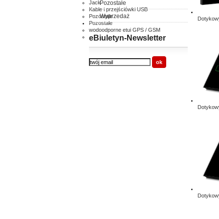
Jack
Pozostałe
Kable i przejściówki USB
Wyprzedaż
Pozostałe
Dotykowy
Pozostałe
wodoodporne etui GPS / GSM
inne
eBiuletyn-Newsletter
Dotykowy
Dotykowy