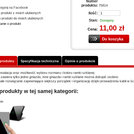
Numer
produktu:
75814
tępnij na Facebook
 produkt z moich ulubionych
Ilość:
n produkt do moich ulubionych
Stan:
Dostępny
tanie o produkt
11,00 zł
Cena:
 produktu
Specyfikacja techniczna
Opinie o produkcie
instalacja oraz możliwość wyboru rozmiaru i koloru ramki szklanej
 zawiera tylko jedno gniazdo, inne gniazda i ramki szklane można dokupić osobno
ałe rozwiązanie zapewniające większy porządek i organizację dzięki prowadzeniu kabli w ści
produkty w tej samej kategorii:
ie