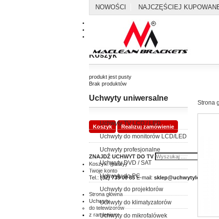
NOWOŚCI
NAJCZĘŚCIEJ KUPOWAN
Kontakt
Mapa strony
Koszyk
produkt
jest pusty
Brak produktów
Uchwyty uniwersalne
0,00 zł
Dostawa
Strona 
0,00 zł
Razem
Uchwyty TV LCD / LED
Koszyk
Realizuj zamówienie
Uchwyty do monitorów LCD/LED
Uchwyty profesjonalne
ZNAJDŹ UCHWYT DO TV
Uchwyty DVD / SAT
Koszyk:
(pusty)
Twoje konto
Uchwyty do PC
Tel.:
(32) 739 00 85
E-mail:
sklep@uchwytylcd.com.p
Uchwyty do projektorów
Strona główna
Uchwyty
Uchwyty do klimatyzatorów
do telewizorów
z ramieniem
Uchwyty do mikrofalówek