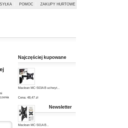
YSYŁKA
POMOC
ZAKUPY HURTOWE
Najczęściej kupowane
ej
Maclean MC-503A B uchwyt...
mi
czenia
Cena:
48,47 zł
Newsletter
Maclean MC-501A B...