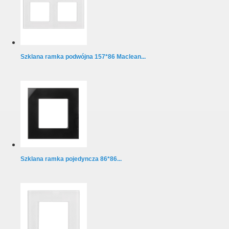
Szklana ramka podwójna 157*86 Maclean...
Szklana ramka pojedyncza 86*86...