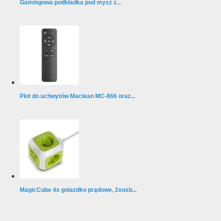
Gamingowa podkładka pod mysz z...
Plot do uchwytów Maclean MC-866 oraz...
MagicCube 4x gniazdko prądowe, 2xusb...