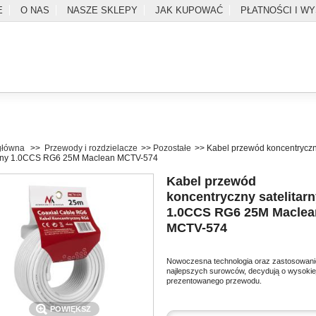
E
O NAS
NASZE SKLEPY
JAK KUPOWAĆ
PŁATNOŚCI I W
główna
>>
Przewody i rozdzielacze
>>
Pozostałe
>>
Kabel przewód koncentrycz
arny 1.0CCS RG6 25M Maclean MCTV-574
Kabel przewód
koncentryczny satelitar
1.0CCS RG6 25M Maclea
MCTV-574
SZUKAJ
l
Zaloguj
Do kasy
Kontakt
Nowoczesna technologia oraz zastosowani
najlepszych surowców, decydują o wysokiej
prezentowanego przewodu.
POWIĘKSZ