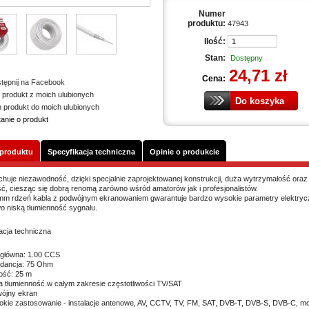
Numer
produktu:
47943
Ilość:
Stan:
Dostępny
24,71 zł
Cena:
tępnij na Facebook
 produkt z moich ulubionych
n produkt do moich ulubionych
tanie o produkt
 produktu
Specyfikacja techniczna
Opinie o produkcie
chuje niezawodność, dzięki specjalnie zaprojektowanej konstrukcji, duża wytrzymałość ora
ć, ciesząc się dobrą renomą zarówno wśród amatorów jak i profesjonalistów.
m rdzeń kabla z podwójnym ekranowaniem gwarantuje bardzo wysokie parametry elektryc
o niską tłumienność sygnału.
acja techniczna
 główna: 1.00 CCS
dancja: 75 Ohm
ość: 25 m
a tłumienność w całym zakresie częstotliwości TV/SAT
ójny ekran
okie zastosowanie - instalacje antenowe, AV, CCTV, TV, FM, SAT, DVB-T, DVB-S, DVB-C, mo