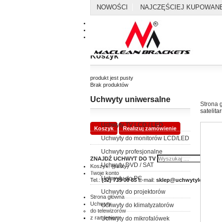
NOWOŚCI
NAJCZĘŚCIEJ KUPOWAN
Kontakt
Mapa strony
Koszyk
produkt
jest pusty
Brak produktów
Uchwyty uniwersalne
0,00 zł
Dostawa
Strona 
0,00 zł
Razem
satelit
Uchwyty TV LCD / LED
Koszyk
Realizuj zamówienie
Uchwyty do monitorów LCD/LED
Uchwyty profesjonalne
ZNAJDŹ UCHWYT DO TV
Uchwyty DVD / SAT
Koszyk:
(pusty)
Twoje konto
Uchwyty do PC
Tel.:
(32) 739 00 85
E-mail:
sklep@uchwytylcd.com.p
Uchwyty do projektorów
Strona główna
Uchwyty
Uchwyty do klimatyzatorów
do telewizorów
z ramieniem
Uchwyty do mikrofalówek