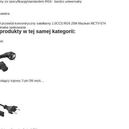
ny ze specyfikacją/standardem RG6 - bardzo uniwersalny
awiera
l przewód koncentryczny satelitarny 1.0CCS RG6 25M Maclean MCTV-574
inalne opakowanie
produkty w tej samej kategorii:
ie
ilający kątowy 3 pin 5M wtyk...