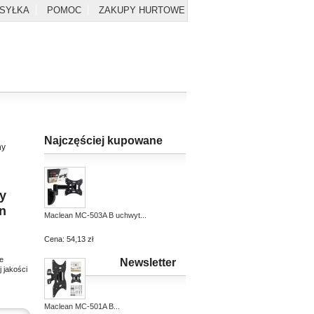
YSYŁKA
POMOC
ZAKUPY HURTOWE
Najczęściej kupowane
ny
ny
n
Maclean MC-503A B uchwyt...
Cena:
54,13 zł
e
Newsletter
 jakości
Maclean MC-501A B...