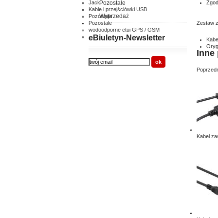
Jack
Pozostałe
Zgod
Kable i przejściówki USB
Wyprzedaż
Pozostałe
Pozostałe
Zestaw z
wodoodporne etui GPS / GSM
inne
eBiuletyn-Newsletter
Kabe
Oryg
Inne 
Poprzedn
Kabel zas