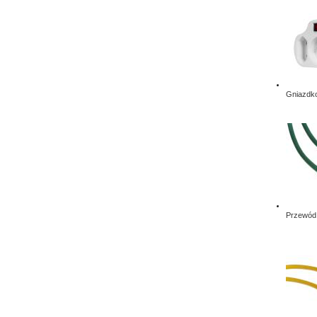
Gniazdko
Przewód 