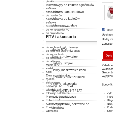
płaskie
linkowe
Uchwyty do kolumn / głośników
sufitowe
Uchwyty samochodowe
analogowych
do monitorów
Uchwyty do tabletów
ścienne
sufitowe
Uchwyty pozostałe
biurkowe / stołowe
do komputerów PC
Udos
do projektorów
Usuń ten
RTV i akcesoria
ścienne
Dodaj te
sufitowe
do klimatyzatorów
Zadaj py
do kuchenek mikrofalowych
Meble RTV
do kolumn / głośników audio
do samochodu
Opis
Ekrany projekcyjne
do pozostałe
do tabletów
Statywy i stojaki
Meble RTV
Kabel ce
stoliki
wydajnoś
Listwy, maskownice kabli
półki
Gruby 1m
Ekrany projekcyjne
wyjątkow
Przewody i rozdzielacze
ręczne
elektryczne
Anteny i akcesoria
Specyfik
Telewizja DVB-T / SAT
telewizja cyfrowa
Telewizja DVB-T / SAT
telewizja satelitarna
Żyła
Przewody i rozdzielacze
Impe
Listwy zasilające
Kable HDMI
Dług
Kable Cinch (RCA)
Nisk
Torby, plecaki, pokrowce do
Euro Scart
Podw
laptopów
Optyczne
Szer