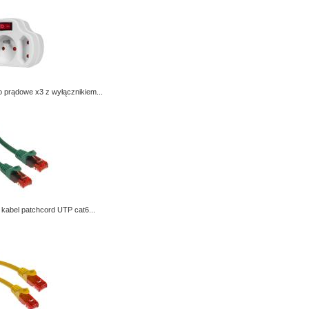
 prądowe x3 z wyłącznikiem...
kabel patchcord UTP cat6...