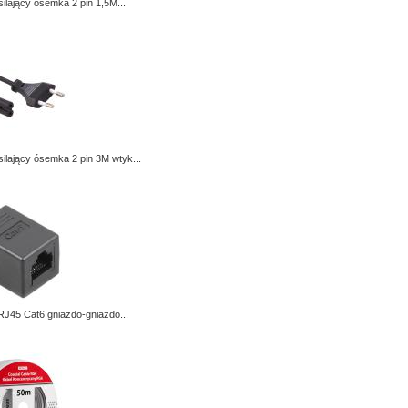
silający ósemka 2 pin 1,5M...
silający ósemka 2 pin 3M wtyk...
RJ45 Cat6 gniazdo-gniazdo...