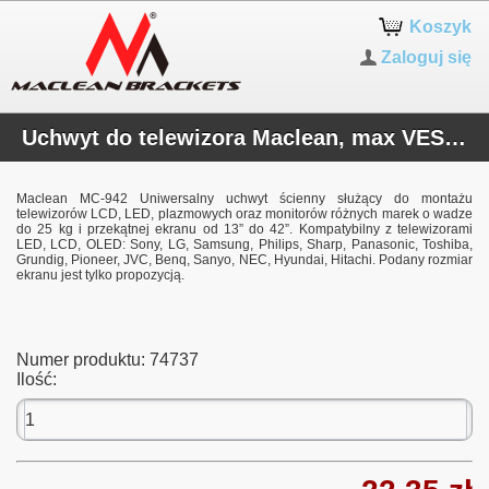
Koszyk
Zaloguj się
Uchwyt do telewizora Maclean, max VESA 200x200, 13-42", do 25kg, czarny, MC-942
Maclean MC-942 Uniwersalny uchwyt ścienny służący do montażu
telewizorów LCD, LED, plazmowych oraz monitorów różnych marek o wadze
do 25 kg i przekątnej ekranu od 13” do 42”. Kompatybilny z telewizorami
LED, LCD, OLED: Sony, LG, Samsung, Philips, Sharp, Panasonic, Toshiba,
Grundig, Pioneer, JVC, Benq, Sanyo, NEC, Hyundai, Hitachi. Podany rozmiar
ekranu jest tylko propozycją.
Numer produktu:
74737
Ilość: