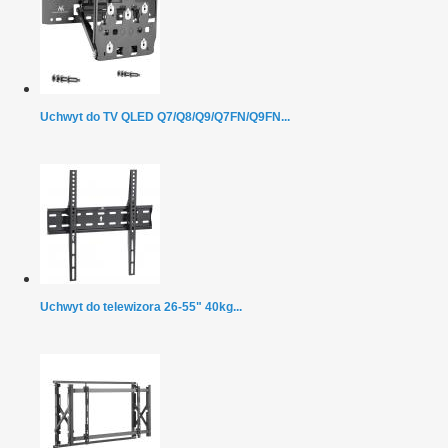
Uchwyt do TV QLED Q7/Q8/Q9/Q7FN/Q9FN...
Uchwyt do telewizora 26-55" 40kg...