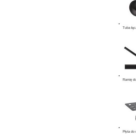
Tuba łąc
Ramię do
Płyta do