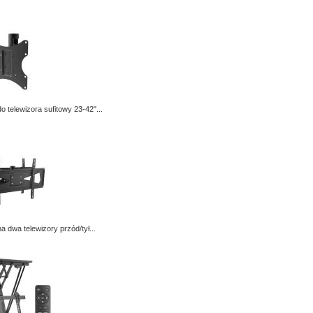
o telewizora sufitowy 23-42"...
a dwa telewizory przód/tył...