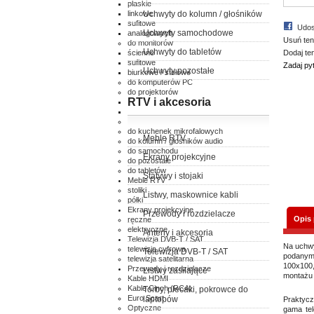
płaskie
linkowe
Uchwyty do kolumn / głośników
sufitowe
Udos
Uchwyty samochodowe
analogowych
Usuń ten
do monitorów
Uchwyty do tabletów
ścienne
Dodaj te
sufitowe
Zadaj py
Uchwyty pozostałe
biurkowe / stołowe
do komputerów PC
do projektorów
RTV i akcesoria
ścienne
sufitowe
do klimatyzatorów
do kuchenek mikrofalowych
Meble RTV
do kolumn / głośników audio
do samochodu
Ekrany projekcyjne
do pozostałe
do tabletów
Statywy i stojaki
Meble RTV
stoliki
Listwy, maskownice kabli
półki
Ekrany projekcyjne
Przewody i rozdzielacze
Opis
ręczne
elektryczne
Anteny i akcesoria
Telewizja DVB-T / SAT
Na uchwy
telewizja cyfrowa
Telewizja DVB-T / SAT
podanym
telewizja satelitarna
100x100,
Przewody i rozdzielacze
Listwy zasilające
montażu 
Kable HDMI
Kable Cinch (RCA)
Torby, plecaki, pokrowce do
Euro Scart
laptopów
Praktycz
Optyczne
gama te