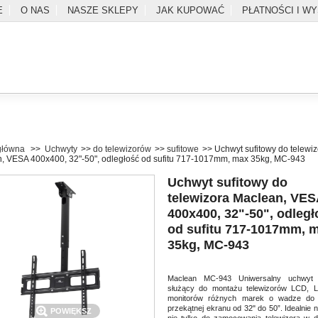
E
O NAS
NASZE SKLEPY
JAK KUPOWAĆ
PŁATNOŚCI I W
główna
>>
Uchwyty
>>
do telewizorów
>>
sufitowe
>>
Uchwyt sufitowy do telewi
, VESA 400x400, 32"-50", odległość od sufitu 717-1017mm, max 35kg, MC-943
Uchwyt sufitowy do
telewizora Maclean, VES
400x400, 32"-50", odległ
od sufitu 717-1017mm, 
SZUKAJ
35kg, MC-943
l
Zaloguj
Do kasy
Kontakt
Maclean MC-943 Uniwersalny uchwyt 
służący do montażu telewizorów LCD, 
monitorów różnych marek o wadze do
przekątnej ekranu od 32" do 50”. Idealnie n
POWIĘKSZ