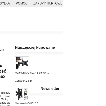
YSYŁKA
POMOC
ZAKUPY HURTOWE
Najczęściej kupowane
zora
A
ość
Maclean MC-503A B uchwyt...
max
Cena:
54,13 zł
Newsletter
sufitowy
LED oraz
 35 kg i
adaje się
Maclean MC-501A B...