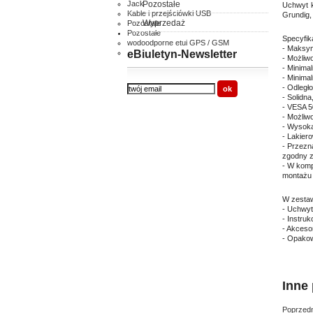
Jack
Pozostałe
Uchwyt k
Kable i przejściówki USB
Grundig,
Wyprzedaż
Pozostałe
Pozostałe
Specyfik
wodoodporne etui GPS / GSM
- Maksym
inne
eBiuletyn-Newsletter
- Możliw
- Minima
- Minima
- Odległ
- Solidn
- VESA 5
- Możliw
- Wysoka
- Lakier
- Przezn
zgodny 
- W komp
montażu
W zestaw
- Uchwyt
- Instru
- Akceso
- Opakow
Inne 
Poprzedn