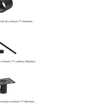
znik do uchwytu TV Maclean...
 uchwytu TV sufitowy Maclean...
 montażu uchwytu TV Maclean...