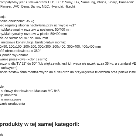
ompatybilny jest z telewizorami LED, LCD: Sony, LG, Samsung, Philips, Sharp, Panasonic,
 Pioneer, JVC, Benq, Sanyo, NEC, Hyundai, Hitachi.
acja:
alne obciążenie: 35 kg
ość regulacji stopnia nachylenia przy uchwycie +21°
lny/Maksymalny rozstaw w poziomie: 50/400 mm
lny/Maksymalny rozstaw w pionie: 50/400 mm
ość od sufitu: od 707 do 1007 mm
a, metalowa konstrukcja, bardzo łatwy montaż
0x50, 100x100, 200x200, 300x300, 200x400, 300x400, 400x400 mm
ość obrotu telewizora o 360°
 jakość wykonania
owanie proszkowe (kolor czarny)
aczony dla TV 32" do 50" (lub większych, jeśli ich waga nie przekracza 35 kg, a standard VE
z uchwytem)
lecie zestaw śrub montażowych do sufitu oraz do przykręcenia telewizora oraz polska instr
ie:
 sufitowy do telewizora Maclean MC-943
kcja montażu
ria montażowe
anie producenta
produkty w tej samej kategorii:
ie