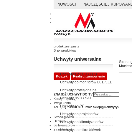
NOWOŚCI
NAJCZĘŚCIEJ KUPOWAN
Kontakt
Mapa strony
Koszyk
produkt
jest pusty
Brak produktów
Uchwyty uniwersalne
0,00 zł
Dostawa
Strona 
0,00 zł
Razem
Maclean
Uchwyty TV LCD / LED
Koszyk
Realizuj zamówienie
Uchwyty do monitorów LCD/LED
Uchwyty profesjonalne
ZNAJDŹ UCHWYT DO TV
Uchwyty DVD / SAT
Koszyk:
(pusty)
Twoje konto
Uchwyty do PC
Tel.:
(32) 739 00 85
E-mail:
sklep@uchwytylcd.com.p
Uchwyty do projektorów
Strona główna
Uchwyty
Uchwyty do klimatyzatorów
do telewizorów
z ramieniem
Uchwyty do mikrofalówek