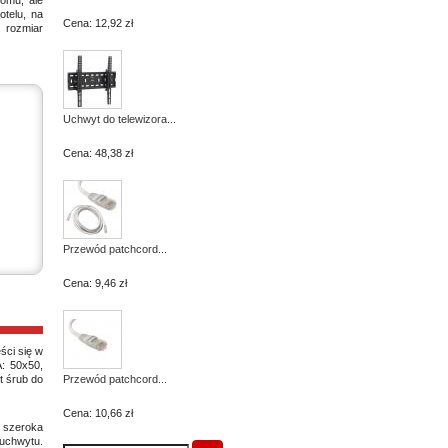
omu, ale
otelu, na
Cena:
12,92 zł
 rozmiar
Uchwyt do telewizora...
Cena:
48,38 zł
Przewód patchcord...
Cena:
9,46 zł
ści się w
: 50x50,
 śrub do
Przewód patchcord...
Cena:
10,66 zł
o szeroka
uchwytu.