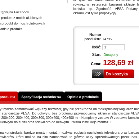
nie tylko do zamocowania telewizora w d
również w restauracji, kawiarni, sklepie, h
lotnisku, itp. Zgodność VESA Podany
tępnij na Facebook
ekranu jest tylko propozycją.
 produkt z moich ulubionych
n produkt do moich ulubionych
tanie o produkt
Numer
produktu:
74735
Ilość:
Stan:
Dostępny
128,69 zł
Cena:
 produktu
Specyfikacja techniczna
Opinie o produkcie
t można zamontować większy telewizor, gdy nie przekracza on maksymalnej wagi oraz mie
 standardzie VESA. Do uchwytu bez problemu przymocujemy ekran w standardzie VESA
 200x200, 200x400, 300x300, 300x400, 400x400 mm Kompletny zestaw W zestawie komplet
uchwytu do sufitu oraz telewizora do uchwytu. Polska instrukcja montażu!
na konstrukcja, bardzo prosty montaż, możliwa regulacja nachylenia telewizora oraz bardz
lewizorów które można na nim zamocować to główne atuty sprzedawanego przez nas 