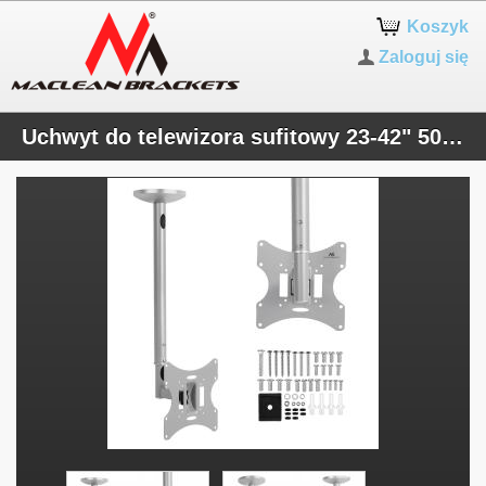
Koszyk
Zaloguj się
Uchwyt do telewizora sufitowy 23-42" 50 - 85 cm 30kg Maclean MC-504A S srebrny TV