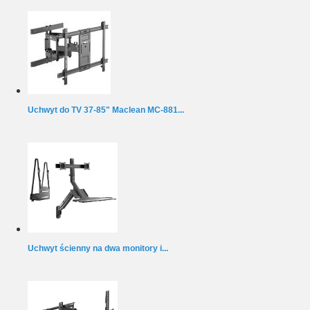
Uchwyt do TV 37-85" Maclean MC-881...
Uchwyt ścienny na dwa monitory i...