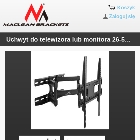
Koszyk
Zaloguj się
Uchwyt do telewizora lub monitora 26-55" 30kg uniwersalny Maclean MC-760 czarny max vesa 400x400