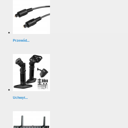
Przewód...
Uchwyt...