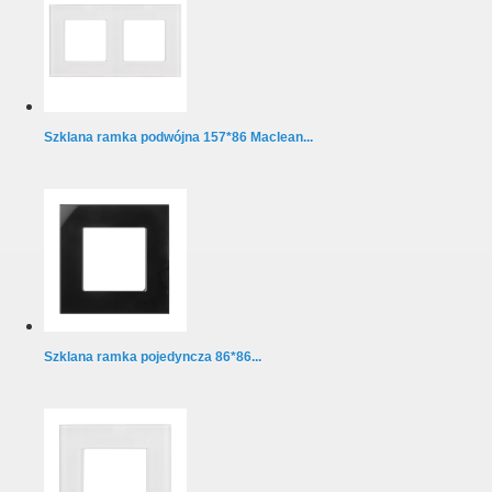
Szklana ramka podwójna 157*86 Maclean...
Szklana ramka pojedyncza 86*86...