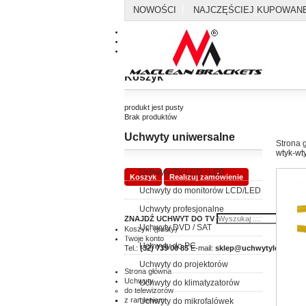
NOWOŚCI
NAJCZĘŚCIEJ KUPOWAN
Kontakt
Mapa strony
Koszyk
produkt
jest pusty
Brak produktów
Uchwyty uniwersalne
0,00 zł
Dostawa
Strona 
0,00 zł
Razem
wtyk-wt
Uchwyty TV LCD / LED
Koszyk
Realizuj zamówienie
Uchwyty do monitorów LCD/LED
Uchwyty profesjonalne
ZNAJDŹ UCHWYT DO TV
Uchwyty DVD / SAT
Koszyk:
(pusty)
Twoje konto
Uchwyty do PC
Tel.:
(32) 739 00 85
E-mail:
sklep@uchwytylcd.com.p
Uchwyty do projektorów
Strona główna
Uchwyty
Uchwyty do klimatyzatorów
do telewizorów
z ramieniem
Uchwyty do mikrofalówek