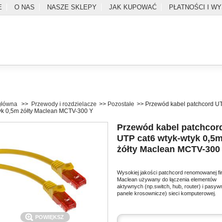
E
O NAS
NASZE SKLEPY
JAK KUPOWAĆ
PŁATNOŚCI I W
główna
>>
Przewody i rozdzielacze
>>
Pozostałe
>>
Przewód kabel patchcord U
yk 0,5m żółty Maclean MCTV-300 Y
Przewód kabel patchcor
UTP cat6 wtyk-wtyk 0,5
żółty Maclean MCTV-300
SZUKAJ
Wysokiej jakości patchcord renomowanej f
Maclean używany do łączenia elementów
l
Zaloguj
Do kasy
Kontakt
aktywnych (np.switch, hub, router) i pasyw
panele krosownicze) sieci komputerowej.
POWIĘKSZ