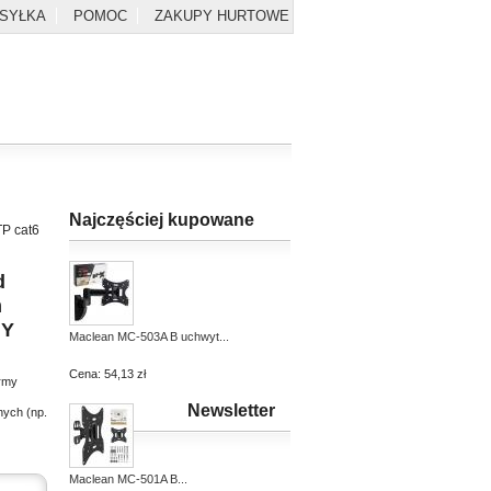
YSYŁKA
POMOC
ZAKUPY HURTOWE
Najczęściej kupowane
TP cat6
d
m
 Y
Maclean MC-503A B uchwyt...
Cena:
54,13 zł
irmy
Newsletter
nych (np.
Maclean MC-501A B...