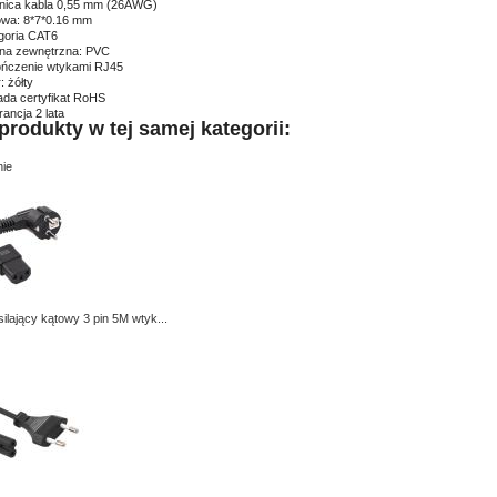
nica kabla 0,55 mm (26AWG)
wa: 8*7*0.16 mm
goria CAT6
na zewnętrzna: PVC
ńczenie wtykami RJ45
: żółty
ada certyfikat RoHS
ancja 2 lata
produkty w tej samej kategorii:
ie
ilający kątowy 3 pin 5M wtyk...