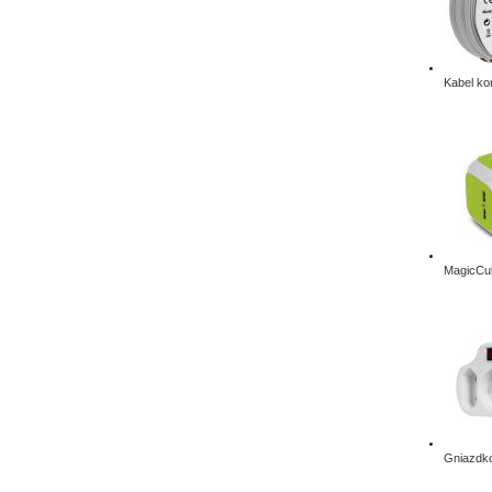
Kabel ko
MagicCub
Gniazdko