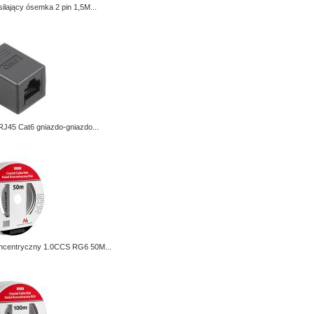
silający ósemka 2 pin 1,5M...
RJ45 Cat6 gniazdo-gniazdo...
ncentryczny 1.0CCS RG6 50M...