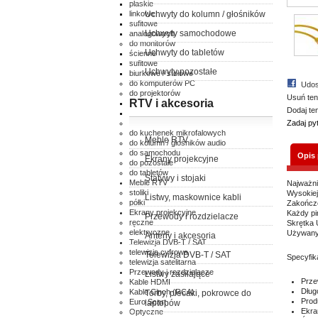
płaskie
linkowe
Uchwyty do kolumn / głośników
sufitowe
Uchwyty samochodowe
analogowych
do monitorów
Uchwyty do tabletów
ścienne
sufitowe
Uchwyty pozostałe
biurkowe / stołowe
do komputerów PC
Udos
do projektorów
Usuń ten
RTV i akcesoria
ścienne
Dodaj te
sufitowe
do klimatyzatorów
Zadaj py
do kuchenek mikrofalowych
Meble RTV
do kolumn / głośników audio
do samochodu
Opis
Ekrany projekcyjne
do pozostałe
do tabletów
Statywy i stojaki
Meble RTV
Najważni
stoliki
Wysokiej
Listwy, maskownice kabli
półki
Zakończe
Ekrany projekcyjne
Każdy pi
Przewody i rozdzielacze
ręczne
Skrętka 
elektryczne
Używany 
Anteny i akcesoria
Telewizja DVB-T / SAT
telewizja cyfrowa
Telewizja DVB-T / SAT
Specyfik
telewizja satelitarna
Przewody i rozdzielacze
Listwy zasilające
Prze
Kable HDMI
Dług
Kable Cinch (RCA)
Torby, plecaki, pokrowce do
Prod
Euro Scart
laptopów
Ekra
Optyczne