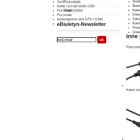
Śred
Jack
Pozostałe
Budo
Kable i przejściówki USB
Wyprzedaż
Kate
Pozostałe
Osło
Pozostałe
Zako
wodoodporne etui GPS / GSM
Kolor
inne
eBiuletyn-Newsletter
Posi
Gwar
Inne 
Poprzedn
Kabel zas