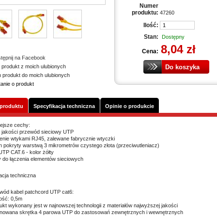
Numer
produktu:
47260
Ilość:
Stan:
Dostępny
8,04 zł
Cena:
tępnij na Facebook
 produkt z moich ulubionych
n produkt do moich ulubionych
tanie o produkt
 produktu
Specyfikacja techniczna
Opinie o produkcie
ejsze cechy:
 jakości przewód sieciowy UTP
nie wtykami RJ45, zalewane fabrycznie wtyczki
n pokryty warstwą 3 mikrometrów czystego złota (przeciwutleniacz)
UTP CAT.6 - kolor żółty
do łączenia elementów sieciowych
acja techniczna
wód kabel patchcord UTP cat6:
ość: 0,5m
ukt wykonany jest w najnowszej technologii z materiałów najwyższej jakości
nowana skrętka 4 parowa UTP do zastosowań zewnętrznych i wewnętrznych