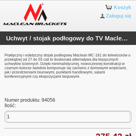
Koszyk
Zaloguj się
Uchwyt / stojak podłogowy do TV Maclean, 27-55", max. VESA 200x200, max. 60kg, MC-181 W
Praktyczny i estetyczny stojak podłogowy Maclean MC-181 do telewizorów o
przekątnej od 27 do 55 cali to doskonała alternatywa dla klasycznych
uchwytów ściennych. Dzięki minimalistycznej, nowoczesnej konstrukcji w
czarnym kolorze świetnie komponuje się zarówno z domowymi wnętrzami,
jak i przestrzeniami biurowymi, punktami handlowymi, salami
konferencyjnymi czy ekspozycjami targowymi.
Numer produktu:
94056
Ilość: