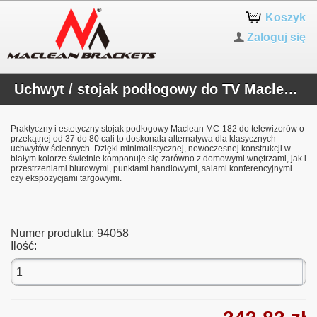
Koszyk
Zaloguj się
Uchwyt / stojak podłogowy do TV Maclean, 37-80", max. VESA 600x400, max. 60kg, MC-182 W
Praktyczny i estetyczny stojak podłogowy Maclean MC-182 do telewizorów o
przekątnej od 37 do 80 cali to doskonała alternatywa dla klasycznych
uchwytów ściennych. Dzięki minimalistycznej, nowoczesnej konstrukcji w
białym kolorze świetnie komponuje się zarówno z domowymi wnętrzami, jak i
przestrzeniami biurowymi, punktami handlowymi, salami konferencyjnymi
czy ekspozycjami targowymi.
Numer produktu:
94058
Ilość: