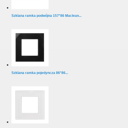
Szklana ramka podwójna 157*86 Maclean...
Szklana ramka pojedyncza 86*86...