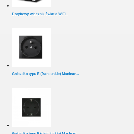
Dotykowy włącznik światła WiFi...
Gniazdko typu E (francuskie) Maclean...
Gniazdko typu F (niemieckie) Maclean...