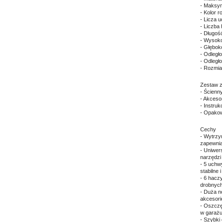
- Maksym
- Kolor r
- Licza 
- Liczba
- Długoś
- Wysok
- Głębok
- Odległ
- Odległ
- Rozmia
Zestaw z
- Ścienn
- Akceso
- Instruk
- Opako
Cechy
- Wytrzy
zapewni
- Uniwer
narzędzi
- 5 uchw
stabilne
- 6 hacz
drobnyc
- Duża n
akcesori
- Oszczę
w garażu
- Szybki