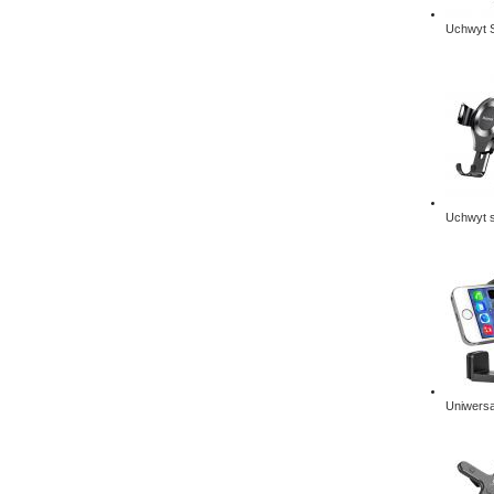
Uchwyt 
Uchwyt 
Uniwersa