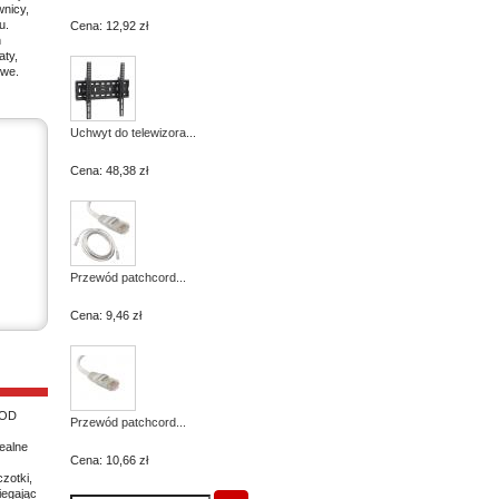
wnicy,
u.
Cena:
12,92 zł
h
aty,
owe.
Uchwyt do telewizora...
Cena:
48,38 zł
Przewód patchcord...
Cena:
9,46 zł
POD
Przewód patchcord...
ealne
Cena:
10,66 zł
zotki,
iegając