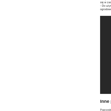
się w zas
- Do uży
ogrodowe
Inne 
Poprzedn