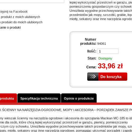
lepiej wykorzystać przestrzeń w garażu, pi
pomieszczeniu gospodarczym czy schowk
Umożliwia wygodne przechowywanie takic
tępnij na Facebook
przedmiotów jak mopy, szczotki, grabie, łop
 produkt z moich ulubionych
miotły, sekatory oraz inne narzędzia ogrod
n produkt do moich ulubionych
tanie o produkt
Numer
produktu:
94061
Ilość:
Stan:
Dostępny
33,96 zł
Cena:
 produktu
Specyfikacja techniczna
Opinie o produkcie
K ŚCIENNY NA NARZĘDZIA OGRODOWE, MOPY I AKCESORIA – PORZĄDEK ZAWSZE 
ny wieszak ścienny na narzędzia ogrodowe i akcesoria do sprzątania Maclean MC-185 to id
nie dla osób, które chcą lepiej wykorzystać przestrzeń w garażu, piwnicy, pomieszczeniu
czym czy schowku. Umożliwia wygodne przechowywanie takich przedmiotów jak mopy, szc
łopaty, miotły, sekatory oraz inne narzędzia ogrodowe, pomagając utrzymać porządek i zapob