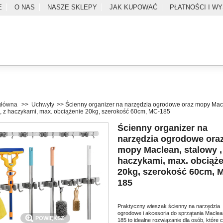
E
O NAS
NASZE SKLEPY
JAK KUPOWAĆ
PŁATNOŚCI I W
główna
>>
Uchwyty
>>
Ścienny organizer na narzędzia ogrodowe oraz mopy Mac
 , z haczykami, max. obciążenie 20kg, szerokość 60cm, MC-185
Ścienny organizer na
narzędzia ogrodowe ora
mopy Maclean, stalowy ,
haczykami, max. obciąże
SZUKAJ
20kg, szerokość 60cm, 
l
Zaloguj
Do kasy
Kontakt
185
Praktyczny wieszak ścienny na narzędzia
ogrodowe i akcesoria do sprzątania Macle
POWIĘKSZ
185 to idealne rozwiązanie dla osób, które 