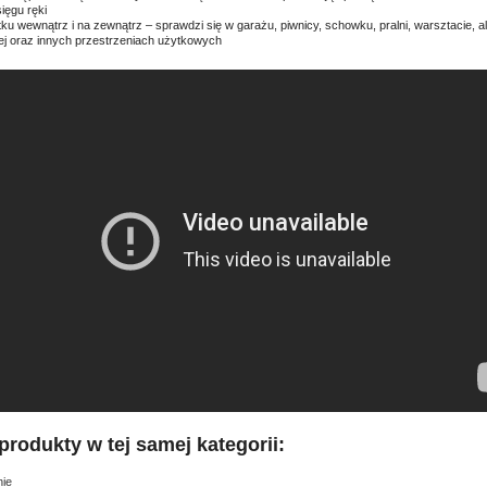
ięgu ręki
tku wewnątrz i na zewnątrz – sprawdzi się w garażu, piwnicy, schowku, pralni, warsztacie, al
j oraz innych przestrzeniach użytkowych
produkty w tej samej kategorii:
ie