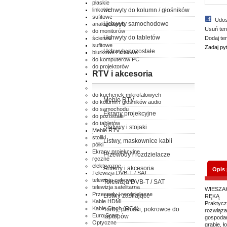
płaskie
linkowe
Uchwyty do kolumn / głośników
sufitowe
Udos
Uchwyty samochodowe
analogowych
Usuń ten
do monitorów
Uchwyty do tabletów
ścienne
Dodaj te
sufitowe
Zadaj py
Uchwyty pozostałe
biurkowe / stołowe
do komputerów PC
do projektorów
RTV i akcesoria
ścienne
sufitowe
do klimatyzatorów
do kuchenek mikrofalowych
Meble RTV
do kolumn / głośników audio
do samochodu
Ekrany projekcyjne
do pozostałe
do tabletów
Statywy i stojaki
Meble RTV
stoliki
Listwy, maskownice kabli
półki
Ekrany projekcyjne
Przewody i rozdzielacze
ręczne
elektryczne
Anteny i akcesoria
Opis
Telewizja DVB-T / SAT
telewizja cyfrowa
Telewizja DVB-T / SAT
telewizja satelitarna
WIESZA
Przewody i rozdzielacze
Listwy zasilające
RĘKĄ
Kable HDMI
Praktycz
Kable Cinch (RCA)
Torby, plecaki, pokrowce do
rozwiąza
Euro Scart
laptopów
gospodar
Optyczne
grabie, 