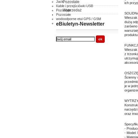
Jack
Pozostałe
ich przy
Kable i przejściówki USB
Wyprzedaż
Pozostałe
SOLIDN
Pozostałe
Wieszak 
wodoodporne etui GPS / GSM
dużą odp
inne
eBiuletyn-Newsletter
zarówno 
warsztat
produktu
FUNKCJ
Wieszak 
z trzonk
utrzymuj
akcesori
OSZCZĘ
Ścienny 
przedmio
je w jed
organize
WYTRZY
Konstruk
narzędzi
oraz trw
Specyfik
- Produc
- Model:
- Materi