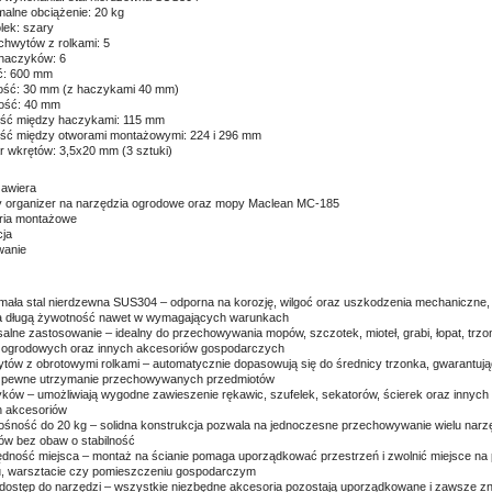
alne obciążenie: 20 kg
olek: szary
uchwytów z rolkami: 5
 haczyków: 6
ć: 600 mm
ość: 30 mm (z haczykami 40 mm)
ość: 40 mm
ość między haczykami: 115 mm
ość między otworami montażowymi: 224 i 296 mm
r wkrętów: 3,5x20 mm (3 sztuki)
awiera
y organizer na narzędzia ogrodowe oraz mopy Maclean MC-185
ria montażowe
cja
wanie
mała stal nierdzewna SUS304 – odporna na korozję, wilgoć oraz uszkodzenia mechaniczne,
a długą żywotność nawet w wymagających warunkach
salne zastosowanie – idealny do przechowywania mopów, szczotek, mioteł, grabi, łopat, trz
 ogrodowych oraz innych akcesoriów gospodarczych
ytów z obrotowymi rolkami – automatycznie dopasowują się do średnicy trzonka, gwarantują
 i pewne utrzymanie przechowywanych przedmiotów
yków – umożliwiają wygodne zawieszenie rękawic, szufelek, sekatorów, ścierek oraz innych
h akcesoriów
ośność do 20 kg – solidna konstrukcja pozwala na jednoczesne przechowywanie wielu narzę
ów bez obaw o stabilność
dność miejsca – montaż na ścianie pomaga uporządkować przestrzeń i zwolnić miejsce na
, warsztacie czy pomieszczeniu gospodarczym
 dostęp do narzędzi – wszystkie niezbędne akcesoria pozostają uporządkowane i zawsze zn