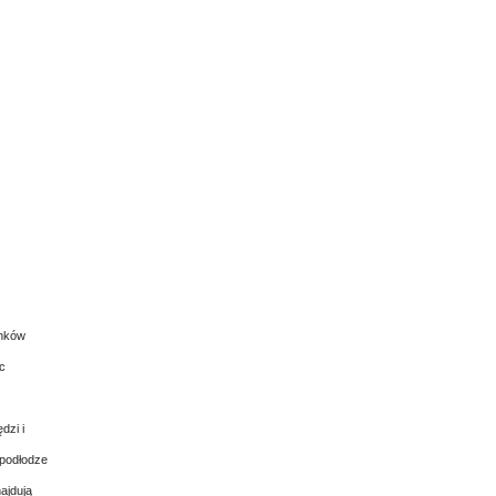
onków
c
dzi i
 podłodze
ajdują