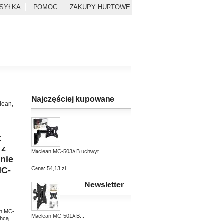
YSYŁKA
POMOC
ZAKUPY HURTOWE
Najczęściej kupowane
lean,
z
 z
Maclean MC-503A B uchwyt...
nie
MC-
Cena:
54,13 zł
Newsletter
an MC-
Maclean MC-501A B...
chcą