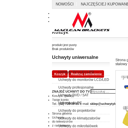
NOWOŚCI
NAJCZĘŚCIEJ KUPOWAN
Kontakt
Mapa strony
Koszyk
produkt
jest pusty
Brak produktów
Uchwyty uniwersalne
0,00 zł
Dostawa
Strona 
0,00 zł
Razem
stalowy
Uchwyty TV LCD / LED
Koszyk
Realizuj zamówienie
Uchwyty do monitorów LCD/LED
Uchwyty profesjonalne
ZNAJDŹ UCHWYT DO TV
Uchwyty DVD / SAT
Koszyk:
(pusty)
Twoje konto
Uchwyty do PC
Tel.:
(32) 739 00 85
E-mail:
sklep@uchwytylcd.com.p
Uchwyty do projektorów
Strona główna
Uchwyty
Uchwyty do klimatyzatorów
do telewizorów
z ramieniem
Uchwyty do mikrofalówek