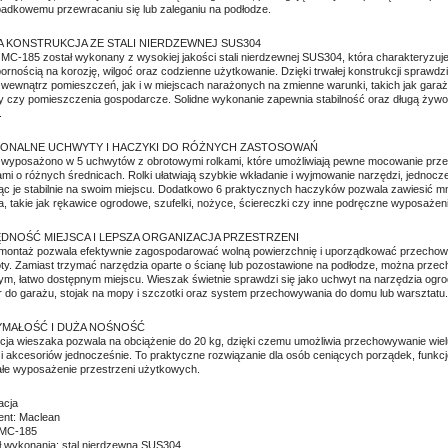
padkowemu przewracaniu się lub zaleganiu na podłodze.
A KONSTRUKCJA ZE STALI NIERDZEWNEJ SUS304
MC-185 został wykonany z wysokiej jakości stali nierdzewnej SUS304, która charakteryzuje
ornością na korozję, wilgoć oraz codzienne użytkowanie. Dzięki trwałej konstrukcji sprawdzi
wewnątrz pomieszczeń, jak i w miejscach narażonych na zmienne warunki, takich jak garaż
y czy pomieszczenia gospodarcze. Solidne wykonanie zapewnia stabilność oraz długą żyw
.
ONALNE UCHWYTY I HACZYKI DO RÓŻNYCH ZASTOSOWAŃ
wyposażono w 5 uchwytów z obrotowymi rolkami, które umożliwiają pewne mocowanie prz
ami o różnych średnicach. Rolki ułatwiają szybkie wkładanie i wyjmowanie narzędzi, jednocz
ąc je stabilnie na swoim miejscu. Dodatkowo 6 praktycznych haczyków pozwala zawiesić mn
a, takie jak rękawice ogrodowe, szufelki, nożyce, ściereczki czy inne podręczne wyposażeni
DNOŚĆ MIEJSCA I LEPSZA ORGANIZACJA PRZESTRZENI
montaż pozwala efektywnie zagospodarować wolną powierzchnię i uporządkować przecho
ty. Zamiast trzymać narzędzia oparte o ścianę lub pozostawione na podłodze, można prz
nym, łatwo dostępnym miejscu. Wieszak świetnie sprawdzi się jako uchwyt na narzędzia ogr
r do garażu, stojak na mopy i szczotki oraz system przechowywania do domu lub warsztatu.
MAŁOŚĆ I DUŻA NOŚNOŚĆ
cja wieszaka pozwala na obciążenie do 20 kg, dzięki czemu umożliwia przechowywanie wiel
 i akcesoriów jednocześnie. To praktyczne rozwiązanie dla osób ceniących porządek, funkc
ałe wyposażenie przestrzeni użytkowych.
acja
ent: Maclean
 MC-185
ał wykonania: stal nierdzewna SUS304