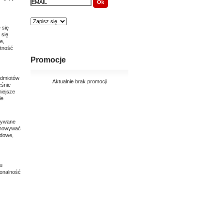
 się
 się
e,
otność
Promocje
edmiotów
Aktualnie brak promocji
eśnie
iejsze
e.
wywane
echowywać
odowe,
u
jonalność